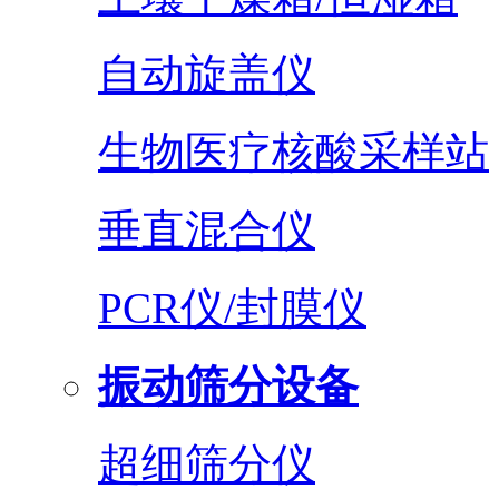
自动旋盖仪
生物医疗核酸采样站
垂直混合仪
PCR仪/封膜仪
振动筛分设备
超细筛分仪