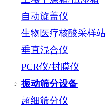
自动旋盖仪
生物医疗核酸采样站
垂直混合仪
PCR仪/封膜仪
振动筛分设备
超细筛分仪