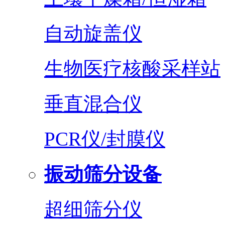
自动旋盖仪
生物医疗核酸采样站
垂直混合仪
PCR仪/封膜仪
振动筛分设备
超细筛分仪