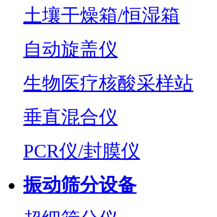
土壤干燥箱/恒湿箱
自动旋盖仪
生物医疗核酸采样站
垂直混合仪
PCR仪/封膜仪
振动筛分设备