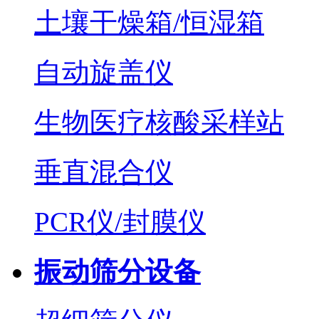
土壤干燥箱/恒湿箱
自动旋盖仪
生物医疗核酸采样站
垂直混合仪
PCR仪/封膜仪
振动筛分设备