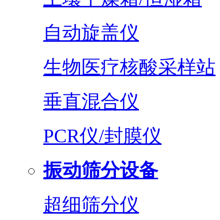
自动旋盖仪
生物医疗核酸采样站
垂直混合仪
PCR仪/封膜仪
振动筛分设备
超细筛分仪