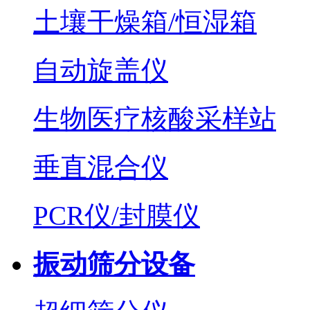
土壤干燥箱/恒湿箱
自动旋盖仪
生物医疗核酸采样站
垂直混合仪
PCR仪/封膜仪
振动筛分设备