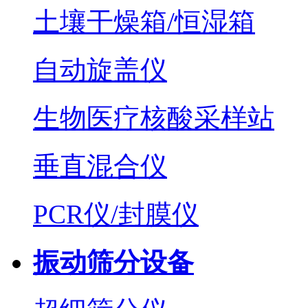
土壤干燥箱/恒湿箱
自动旋盖仪
生物医疗核酸采样站
垂直混合仪
PCR仪/封膜仪
振动筛分设备