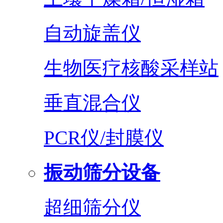
自动旋盖仪
生物医疗核酸采样站
垂直混合仪
PCR仪/封膜仪
振动筛分设备
超细筛分仪