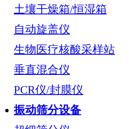
土壤干燥箱/恒湿箱
自动旋盖仪
生物医疗核酸采样站
垂直混合仪
PCR仪/封膜仪
振动筛分设备