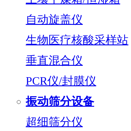
自动旋盖仪
生物医疗核酸采样站
垂直混合仪
PCR仪/封膜仪
振动筛分设备
超细筛分仪