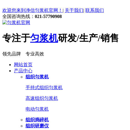
欢迎您来到净信匀浆机官网！
|
关于我们
|
联系我们
全国咨询热线：
021-57790908
专注于
匀浆机
研发/生产/销售
领先品牌 专业高效
网站首页
产品中心
组织匀浆机
手持式组织匀浆机
高速组织匀浆机
电动匀浆机
组织捣碎机
组织研磨仪