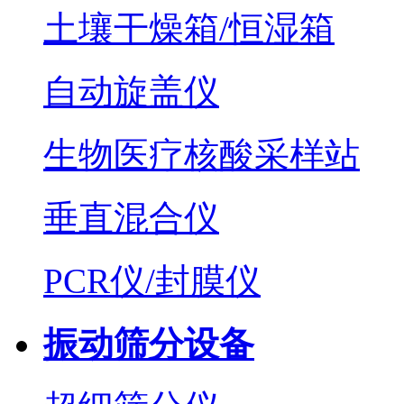
土壤干燥箱/恒湿箱
自动旋盖仪
生物医疗核酸采样站
垂直混合仪
PCR仪/封膜仪
振动筛分设备