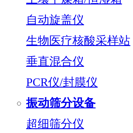
自动旋盖仪
生物医疗核酸采样站
垂直混合仪
PCR仪/封膜仪
振动筛分设备
超细筛分仪