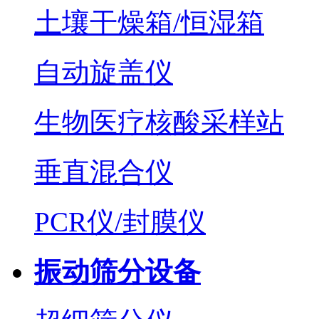
土壤干燥箱/恒湿箱
自动旋盖仪
生物医疗核酸采样站
垂直混合仪
PCR仪/封膜仪
振动筛分设备