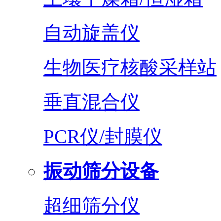
自动旋盖仪
生物医疗核酸采样站
垂直混合仪
PCR仪/封膜仪
振动筛分设备
超细筛分仪