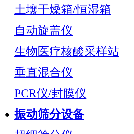
土壤干燥箱/恒湿箱
自动旋盖仪
生物医疗核酸采样站
垂直混合仪
PCR仪/封膜仪
振动筛分设备