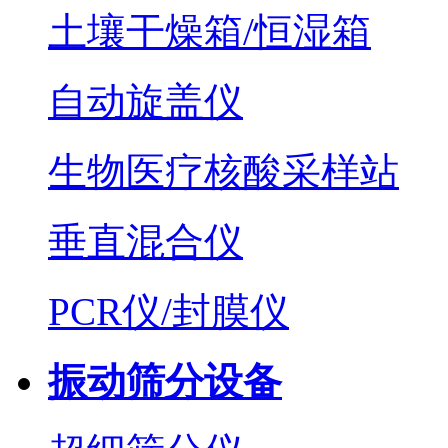
土壤干燥箱/恒湿箱
自动旋盖仪
生物医疗核酸采样站
垂直混合仪
PCR仪/封膜仪
振动筛分设备