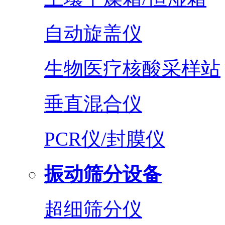
自动旋盖仪
生物医疗核酸采样站
垂直混合仪
PCR仪/封膜仪
振动筛分设备
超细筛分仪