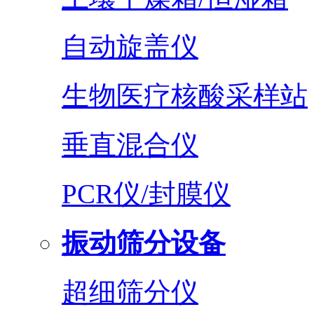
自动旋盖仪
生物医疗核酸采样站
垂直混合仪
PCR仪/封膜仪
振动筛分设备
超细筛分仪