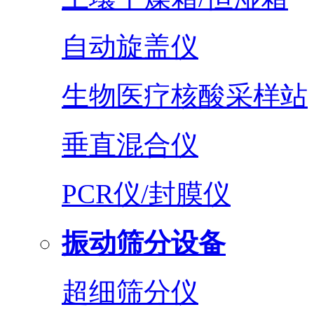
自动旋盖仪
生物医疗核酸采样站
垂直混合仪
PCR仪/封膜仪
振动筛分设备
超细筛分仪