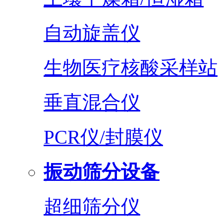
自动旋盖仪
生物医疗核酸采样站
垂直混合仪
PCR仪/封膜仪
振动筛分设备
超细筛分仪