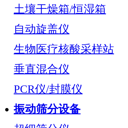
土壤干燥箱/恒湿箱
自动旋盖仪
生物医疗核酸采样站
垂直混合仪
PCR仪/封膜仪
振动筛分设备