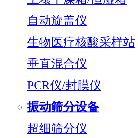
自动旋盖仪
生物医疗核酸采样站
垂直混合仪
PCR仪/封膜仪
振动筛分设备
超细筛分仪