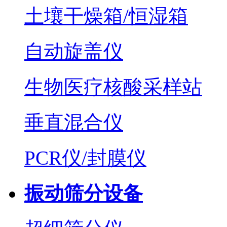
土壤干燥箱/恒湿箱
自动旋盖仪
生物医疗核酸采样站
垂直混合仪
PCR仪/封膜仪
振动筛分设备