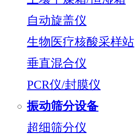
自动旋盖仪
生物医疗核酸采样站
垂直混合仪
PCR仪/封膜仪
振动筛分设备
超细筛分仪